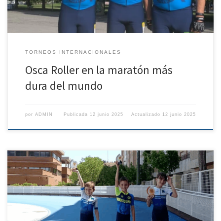
TORNEOS INTERNACIONALES
Osca Roller en la maratón más
dura del mundo
por
ADMIN
Publicada
12 junio 2025
Actualizado
12 junio 2025
El equipo Osca Roller ha firmado una destacada participación en la
cuarta jornada de la Liga Aragonesa de Patinaje de Velocidad 2025,
consolidando su presencia competitiva en múltiples categorías y