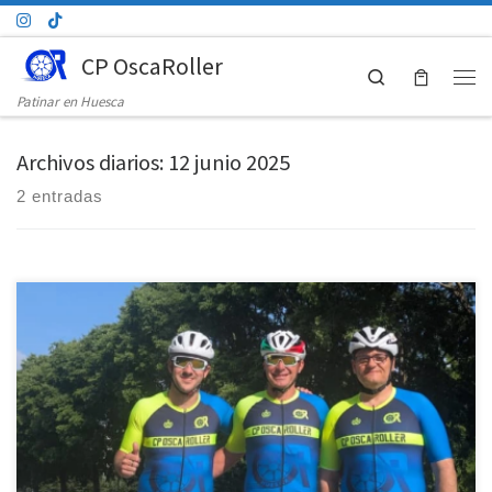
Saltar al contenido
CP OscaRoller
Search
Men
Patinar en Huesca
Archivos diarios:
12 junio 2025
2 entradas
Este domingo 8 de junio de 2025 se ha celebrado en Navarra la
décimosexta edición de la P2P Pamplona–Puente la Reina,
reconocida internacionalmente como la maraton de patinaje más
exigente del mundo, con un recorrido de 42 km partiendo de la Plaza
del Castillo en Pamplona y cruzando zonas como Cizur […]