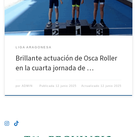
dejando patente la solidez de su cantera. En categoría Pre-Benjamín
Masculino, el joven Daniel Blasco Soler se alzó con la […]
LIGA ARAGONESA
Brillante actuación de Osca Roller
en la cuarta jornada de …
por
ADMIN
Publicada
12 junio 2025
Actualizado
12 junio 2025