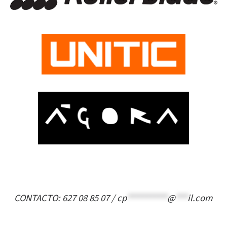
CONTACTO: 627 08 85 07 /
cp
**********
@
***
il.com