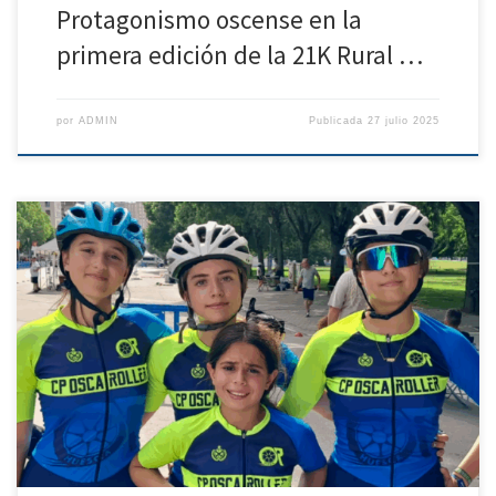
Protagonismo oscense en la
primera edición de la 21K Rural …
por
ADMIN
Publicada
27 julio 2025
El club ÓscaRoller se desplazó hasta la capital navarra en el parque de
Antoniuti, donde se ubica el circuito para las pruebas de patinaje de
velocidad de diversos campeonatos. Ver esta publicación en
Instagram Una publicación compartida de OscaRoller – Patinar en
Huesca (@cposcaroller) La jornada del sábado empezaba sobre […]