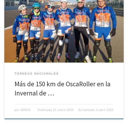
El club oscense asistió este pasado domingo a la carrera benéfica en
favor de la Asociación de familiares de enfermos de Alzheimer y otras
demencias del Bajo Aragón en la Invernal, en el circuito de Motorland
Aragón de la localidad de Alcañiz, donde cada año se dan cita los
deportistas […]
TORNEOS NACIONALES
Más de 150 km de OscaRoller en la
Invernal de …
por
ADMIN
Publicada
21 enero 2025
Actualizado
4 abril 2025