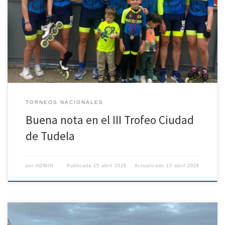
velocidad 2026, donde Osca Roller acudió con ocho integrantes de
diversas categorías, Daniel Blasco Benjamín masculino, Valentina
Sarrate infantil femenino, Adriana Ferrer y Alba Susin Juvenil femenino,
David Otin, Daniel Blanco y José Luis Maldonado en Máster […]
TORNEOS NACIONALES
Buena nota en el III Trofeo Ciudad
de Tudela
por
ADMIN
Publicada
15 abril 2026
Actualizado
15 abril 2026