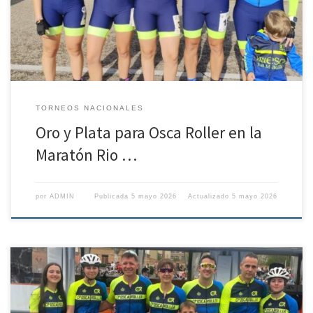
Huesca (@cposcaroller) Hasta Talavera de la Reina se desplazo este
domingo 5 integrantes del Club de patinaje de […]
TORNEOS NACIONALES
Oro y Plata para Osca Roller en la
Maratón Rio …
por
ADMIN
Publicada
5 mayo 2026
Actualizado
5 mayo 2026
El sábado se disputó el III Trofeo Ciudad de Tudela de patinaje de