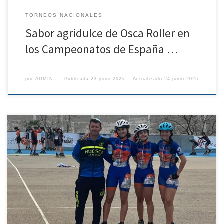
TORNEOS NACIONALES
Sabor agridulce de Osca Roller en
los Campeonatos de España …
por
ADMIN
Publicada
23 junio 2025
Actualizado
24 junio 2025
El club oscense se desplazó hasta tierras valencianas concretamente a
Paiporta, para disputar el Campeonato de España de pista de patinaje
velocidad Alevin, infantil y juvenil. La localidad valenciana albergó el
Campeonato Nacional de patinaje de velocidad después de la Dana;
logrando el club organizador remodelar en tiempo record su […]