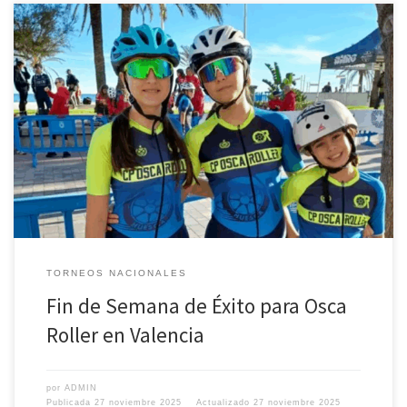
El club de patinaje de velocidad Osca Roller, de Huesca, vivió un
intenso doble compromiso en la provincia de Valencia el pasado fin
de semana. Jornada de Formación en Paiporta El sábado, el equipo
se desplazó a la renovada pista de Paiporta, reconstruida tras los
graves daños causados por la […]
TORNEOS NACIONALES
Fin de Semana de Éxito para Osca
Roller en Valencia
por
ADMIN
Publicada
27 noviembre 2025
Actualizado
27 noviembre 2025