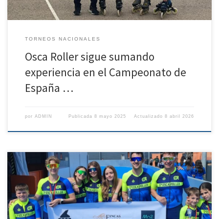
TORNEOS NACIONALES
Osca Roller sigue sumando
experiencia en el Campeonato de
España …
por
ADMIN
Publicada
8 mayo 2025
Actualizado
8 abril 2026
El Club CP Oscaroller tuvo una sobresaliente participación en la
segunda edición del Trofeo de Patinaje de Velocidad Ciudad de
Tudela, celebrado este fin de semana en un ambiente competitivo y