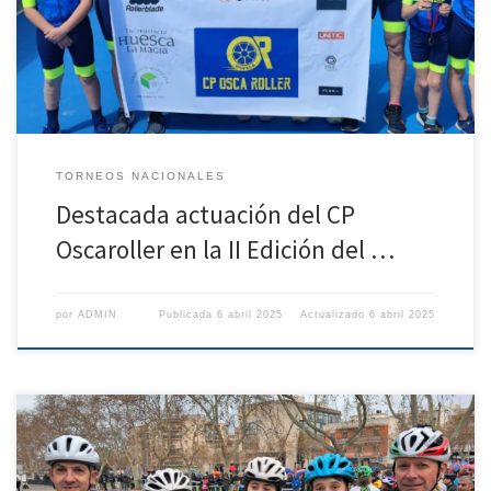
con una notable afluencia de público. Daniel Blasco, en categoría
prebenjamín masculino, consiguió la segunda posición, al igual que
[…]
TORNEOS NACIONALES
Destacada actuación del CP
Oscaroller en la II Edición del …
por
ADMIN
Publicada
6 abril 2025
Actualizado
6 abril 2025