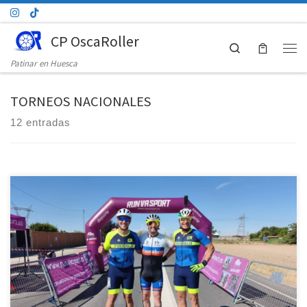
Saltar al contenido
CP OscaRoller
Search
Men
Patinar en Huesca
TORNEOS NACIONALES
12 entradas
El club Oscense mejora los tiempos del año anterior en categoría
Máster. Este pasado domingo el club Osca Roller de patinaje de
velocidad se desplazo hasta tierras Vallisoletanas, para disputar la
segunda edición de la Roller Race Villa de Olmedo, como ya hicieron
el año anterior para estás fechas, el […]