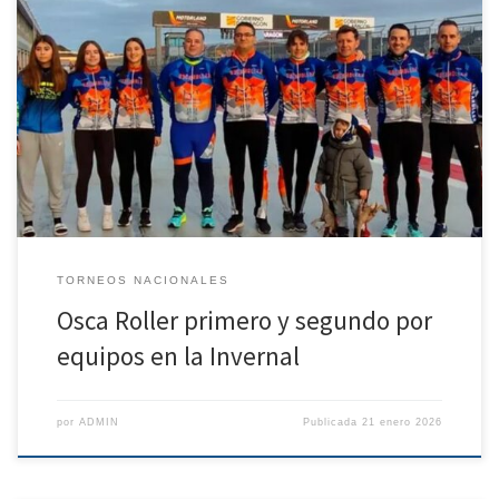
El club Oscense se alza con la primera y segunda plaza en equipos de
4 en Motorland Aragón. El sábado 17 y domingo 18 de disputó una
nueva edición del evento solidario de la invernal en el circuito de
moto GP de Motorland Aragón. El sábado por la mañana la […]
TORNEOS NACIONALES
Osca Roller primero y segundo por
equipos en la Invernal
por
ADMIN
Publicada
21 enero 2026