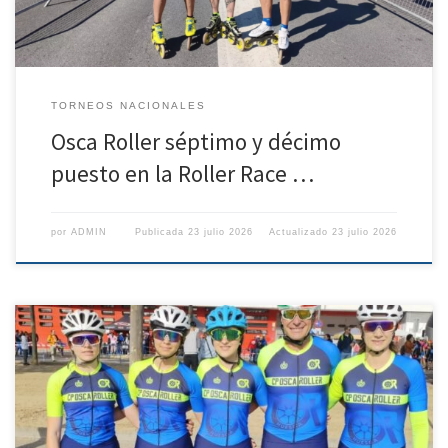
TORNEOS NACIONALES
Osca Roller séptimo y décimo
puesto en la Roller Race …
por
ADMIN
Publicada
23 julio 2026
Actualizado
23 julio 2026
Adriana Ferrer oro en categoría Juvenil y Carolina Mairal plata en
Máster femenino en la distancia de 21 kms. Ver esta publicación en
Instagram Una publicación compartida de OscaRoller – Patinar en