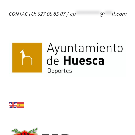
CONTACTO: 627 08 85 07 /
cp
**********
@
***
il.com