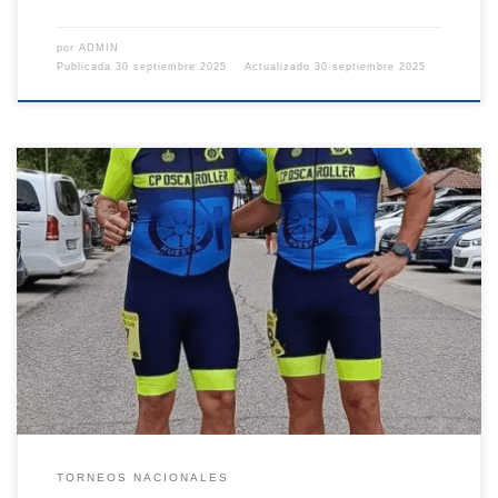
por
ADMIN
Publicada
30 septiembre 2025
Actualizado
30 septiembre 2025
El pasado sábado 20 de julio, se disputó por primera vez la 21K Rural
Roller Villa de Olmedo, una prueba de media maratón sobre patines
que reunió a 250 deportistas llegados de todos los rincones de
España. La organización corrió a cargo de la asociación Valladolid
Patina, que preparó un […]
TORNEOS NACIONALES