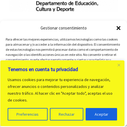
Gestionar consentimiento
Para ofrecer las mejores experiencias, utilizamos tecnologías como las cookies
para almacenar y/o acceder a la información del dispositivo. El consentimiento
de estas tecnologías nos permitirá procesar datos como el comportamiento de
navegación o las identificaciones únicas en este sitio. No consentir o retirar el
consentimiento, puede afectar negativamente a ciertas características y
funciones.
Tenemos en cuenta tu privacidad
Usamos cookies para mejorar tu experiencia de navegación,
Aceptar
ofrecer anuncios o contenidos personalizados y analizar
nuestro tráfico. Al hacer clic en "Aceptar todo", aceptas el uso
Denegar
© 2026
CP OscaRoller
– Todos los derechos reservados
de cookies.
Funciona con
WP
– Diseñado con el
Tema Customizr
Ver preferencias
Preferencias
Rechazar
Aceptar
Política de cookies