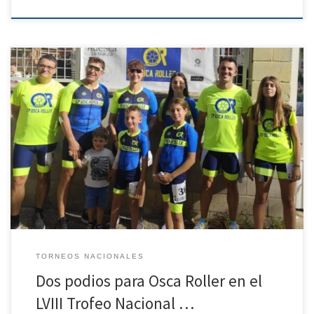
Este sábado se disputó el mítico LVIII Trofeo Ibercaja Ciudad de
Zaragoza, celebrado en el patinódromo de La Bozada. La cita reunió
a 236 patinadores de 28 clubes procedentes de toda la geografía
española, en un evento de altísimo nivel que contó con la
participación del campeón del mundo Patxi […]
TORNEOS NACIONALES
Dos podios para Osca Roller en el
LVIII Trofeo Nacional …