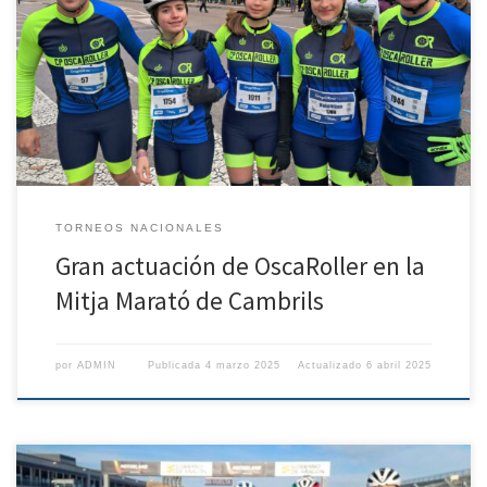
El pasado domingo, Cambrils se convirtió en el escenario perfecto
para la celebración de la Mitja Marató, donde corredores y
patinadores se dieron cita para competir en las distancias de 10 km y
21 km. A pesar de las condiciones adversas con el asfalto mojado y
resbaladizo, los patinadores de […]
TORNEOS NACIONALES
Gran actuación de OscaRoller en la
Mitja Marató de Cambrils
por
ADMIN
Publicada
4 marzo 2025
Actualizado
6 abril 2025