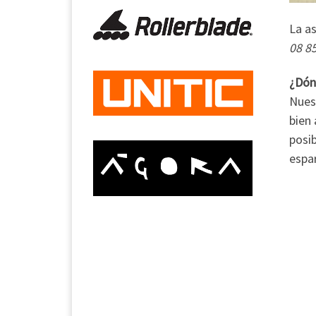
La as
08 85
¿Dón
Nuest
bien 
posib
espar