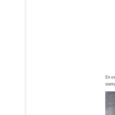
En oc
siemp