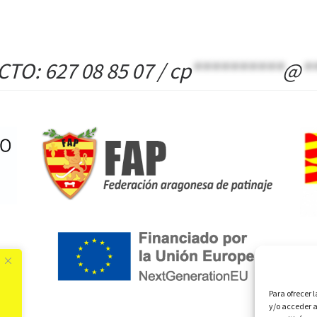
o
p
ar
k
p
tir
TO: 627 08 85 07 /
cp
**********
@
*
Para ofrecer 
y/o acceder a