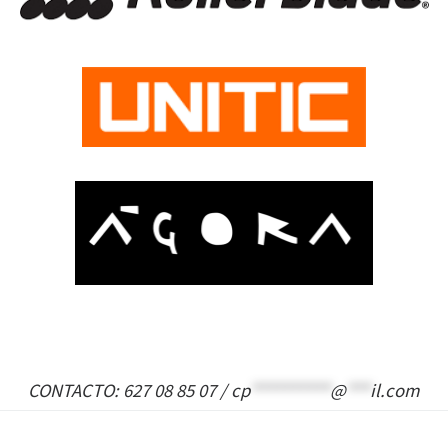
CONTACTO: 627 08 85 07 /
cp
**********
@
***
il.com