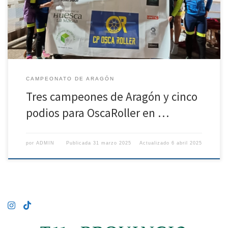
atletismo de Utebo se realizaron las pruebas de circuito en un trazado
de 400 metros, donde en una de sus rectas […]
CAMPEONATO DE ARAGÓN
Tres campeones de Aragón y cinco
podios para OscaRoller en …
por
ADMIN
Publicada
31 marzo 2025
Actualizado
6 abril 2025