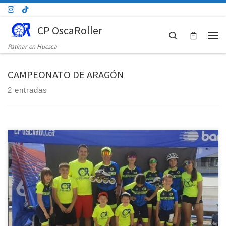
Saltar al contenido
CP OscaRoller
Search
Men
Patinar en Huesca
CAMPEONATO DE ARAGÓN
2 entradas
Este fin de semana se disputó el campeonato de Aragón de patinaje
de velocidad a doble jornada de sábado en las pruebas de circuito y
domingo en las pruebas de pista con una buena representación del
club Osca Roller, con Daniel Blasco categoría Benjamín masculino,
Alejandra Susin categoría benjamín femenino, […]