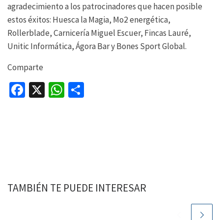
agradecimiento a los patrocinadores que hacen posible
estos éxitos: Huesca la Magia, Mo2 energética,
Rollerblade, Carnicería Miguel Escuer, Fincas Lauré,
Unitic Informática, Ágora Bar y Bones Sport Global.
Comparte
Fa
X
W
C
ce
h
o
b
at
m
o
sA
p
o
p
ar
k
p
tir
TAMBIÉN TE PUEDE INTERESAR