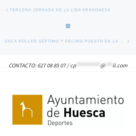
Navegación de entradas
Entrada anterior
TERCERA JORNADA DE LA LIGA ARAGONESA
VOLVER A LA LISTA DE 
En
OSCA ROLLER SÉPTIMO Y DÉCIMO PUESTO EN LA ROLLER RACE VILLA DE OLMEDO
CONTACTO: 627 08 85 07 /
cp
**********
@
***
il.com