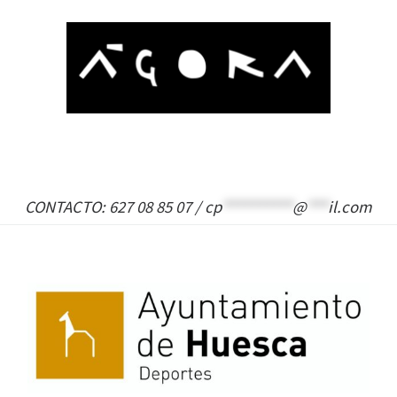
CONTACTO: 627 08 85 07 /
cp
**********
@
***
il.com