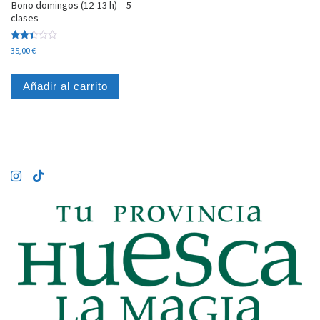
Bono domingos (12-13 h) – 5
clases
Valor
35,00
€
ado
con
2.29
de 5
Añadir al carrito